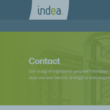
Contact
Een vraag of vrijblijvend gesprek? We staan v
stuur ons een bericht. Je krijgt zo snel mogel