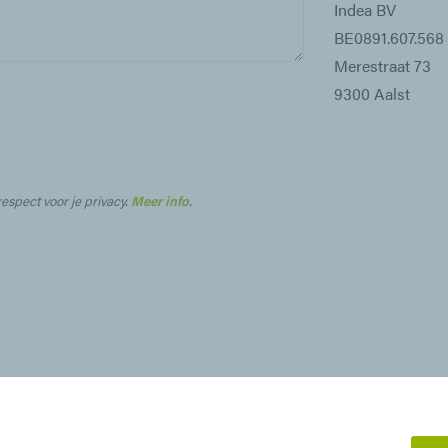
Indea BV
BE0891.607.568
Merestraat 73
9300 Aalst
respect voor je privacy.
Meer info
.
© Indea BV
•
Stoomboek
•
Contact
•
Privacy
•
Disclaimer