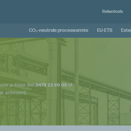
Rekentools
CO₂-neutrale proceswarmte
EU-ETS
Exte
oor je klaar. Bel
0479 23 90 09
of
ijk antwoord.