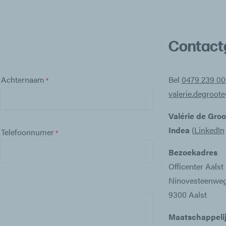
Contact
Achternaam
Bel
0479 239 00
valerie.degroot
Valérie de Gro
Indea
(
LinkedIn
Telefoonnumer
Bezoekadres
Officenter Aalst
Ninovesteenweg
9300 Aalst
Maatschappelij