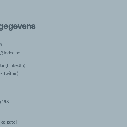
gegevens
9
e@indea.be
ote
(
LinkedIn
)
-
Twitter
)
 198
ke zetel